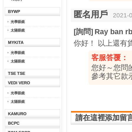
BYWP
匿名用戶
2021-0
光學眼鏡
[詢問]
Ray ban r
太陽眼鏡
你好！ 以上還有
MYKITA
光學眼鏡
客服答覆：
太陽眼鏡
您好～您問
TSE TSE
參考其它款
VEDI VERO
光學眼鏡
太陽眼鏡
KAMURO
請在這裡添加留
BCPC