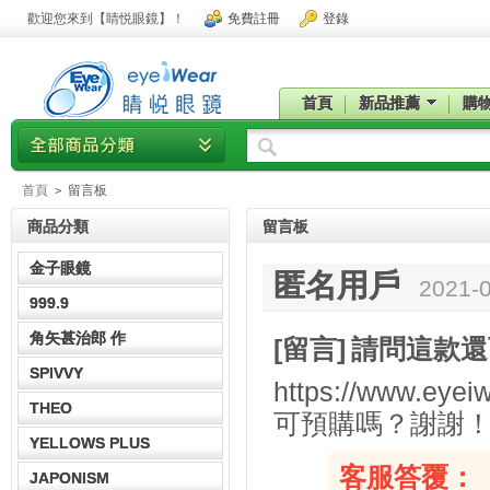
歡迎您來到【睛悦眼鏡】！
免費註冊
登錄
首頁
新品推薦
購
首頁
留言板
>
商品分類
留言板
金子眼鏡
匿名用戶
2021-0
999.9
角矢甚治郎 作
[留言]
請問這款還
SPIVVY
https://www.ey
THEO
可預購嗎？謝謝
YELLOWS PLUS
客服答覆：
JAPONISM