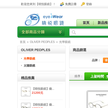
歡迎您來到【睛悦眼鏡】！
免費註冊
登錄
首頁
新品推
首頁
OLIVER PEOPLES
光學眼鏡
>
>
OLIVER PEOPLES
商品篩選
光學眼鏡
品牌：
全
太陽眼鏡
排序：
上架時間
精品推薦
【睛悦眼鏡】藝...
21200元
【睛悦眼鏡】藝...