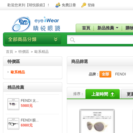
歡迎您來到【睛悦眼鏡】！
免費註冊
登錄
首頁
新品推薦
購
首頁
特價區
歐系精品
>
>
特價區
商品篩選
歐系精品
品牌：
全部
FENDI
精品推薦
排序：
上架時間
更
FENDI 太...
5980元
FENDI 眼...
6980元