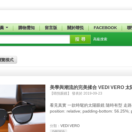
薦
購物需知
留言版
關於睛悦
FACEBOOK
聯
高級搜索
瀏覽模式
美學與潮流的完美揉合 VEDI VERO 太陽
【睛悦眼鏡】 發表於 2019-09-23
看見真實 一款時髦的太陽眼鏡 隨時有型 走路都有風 此
position: relative; padding-bottom: 56.25%; 
分類：
VEDI VERO
0個評論