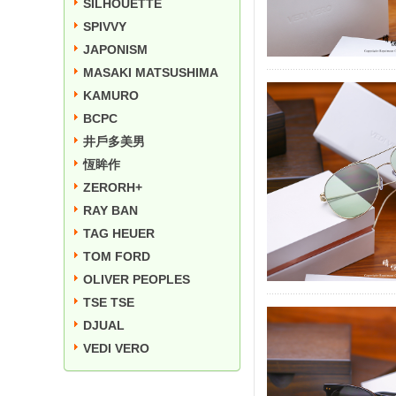
SILHOUETTE
SPIVVY
JAPONISM
MASAKI MATSUSHIMA
KAMURO
BCPC
井戶多美男
恆眸作
ZERORH+
RAY BAN
TAG HEUER
TOM FORD
OLIVER PEOPLES
TSE TSE
DJUAL
VEDI VERO