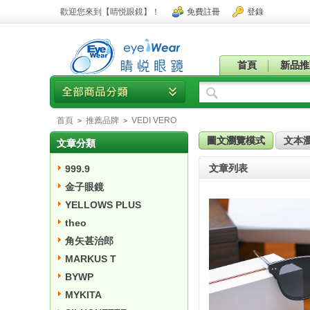
歡迎您來到【睛悦眼鏡】！
免費註冊
登錄
首頁
新品推
首頁
推薦品牌
VEDI VERO
>
>
圖文瀏覽模式
文本
文章分類
文章列表
999.9
金子眼鏡
YELLOWS PLUS
theo
角矢甚治郎
MARKUS T
BYWP
MYKITA