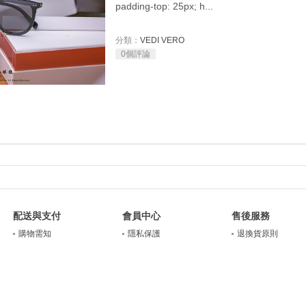
padding-top: 25px; h...
分類：
VEDI VERO
0個評論
配送與支付
會員中心
售後服務
購物需知
隱私保護
退換貨原則